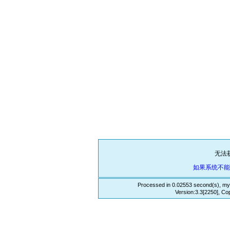
无法
如果系统不
Processed in 0.02553 second(s), my
Version:3.3[2250], Co