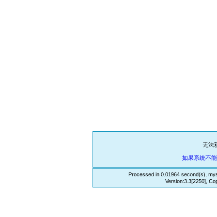
无法
如果系统不
Processed in 0.01964 second(s), mys
Version:3.3[2250], Co